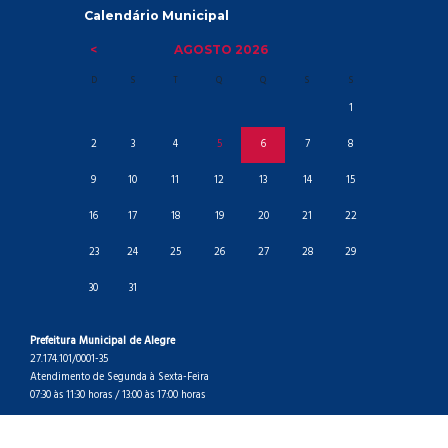
Calendário Municipal
AGOSTO
2026
D
S
T
Q
Q
S
S
1
2
3
4
5
6
7
8
9
10
11
12
13
14
15
16
17
18
19
20
21
22
23
24
25
26
27
28
29
30
31
Prefeitura Municipal de Alegre
27.174.101/0001-35
Atendimento de Segunda à Sexta-Feira
07:30 às 11:30 horas / 13:00 às 17:00 horas