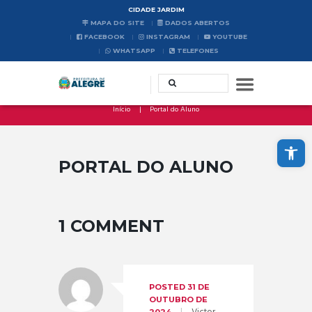
CIDADE JARDIM
MAPA DO SITE
DADOS ABERTOS
FACEBOOK
INSTAGRAM
YOUTUBE
WHATSAPP
TELEFONES
Início
Portal do Aluno
Abrir a barra de ferramentas
PORTAL DO ALUNO
1 COMMENT
POSTED
31 DE
OUTUBRO DE
2024