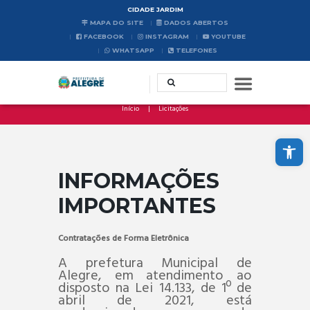
CIDADE JARDIM
MAPA DO SITE
DADOS ABERTOS
FACEBOOK
INSTAGRAM
YOUTUBE
WHATSAPP
TELEFONES
Início
Licitações
Abrir a barra de ferramentas
INFORMAÇÕES
IMPORTANTES
Contratações de Forma Eletrônica
A prefetura Municipal de
Alegre, em atendimento ao
disposto na Lei 14.133, de 1º de
abril de 2021, está