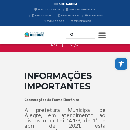
CIDADE JARDIM
MAPA DO SITE
DADOS ABERTOS
FACEBOOK
INSTAGRAM
YOUTUBE
WHATSAPP
TELEFONES
Início
Licitações
Abrir a barra de ferramentas
INFORMAÇÕES
IMPORTANTES
Contratações de Forma Eletrônica
A prefetura Municipal de
Alegre, em atendimento ao
disposto na Lei 14.133, de 1º de
abril de 2021, está