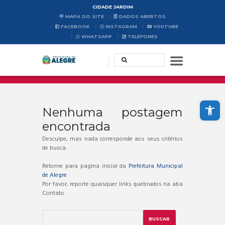
CIDADE JARDIM
MAPA DO SITE
DADOS ABERTOS
FACEBOOK
INSTAGRAM
YOUTUBE
WHATSAPP
TELEFONES
Abrir a barra de ferramentas
Nenhuma postagem
encontrada
Desculpe, mas nada corresponde aos seus critérios
de busca.
Retorne para pagina inicial da
Prefeitura Municipal
de Alegre
Por favor, reporte quaisquer links quebrados na aba
Contato