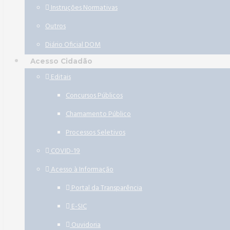
Instruções Normativas
Outros
Diário Oficial DOM
Acesso Cidadão
Editais
Concursos Públicos
Chamamento Público
Processos Seletivos
COVID-19
Acesso à Informação
Portal da Transparência
E-SIC
Ouvidoria