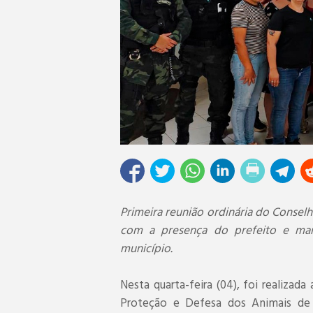
Primeira reunião ordinária do Consel
com a presença do prefeito e mar
município.
Nesta quarta-feira (04), foi realizad
Proteção e Defesa dos Animais de