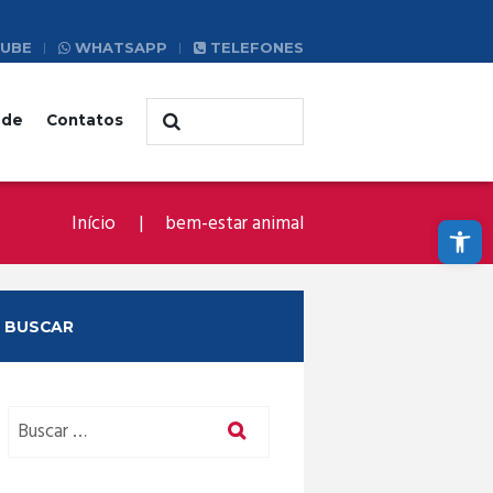
UBE
WHATSAPP
TELEFONES
ade
Contatos
Abrir a barra de ferramentas
Início
bem-estar animal
BUSCAR