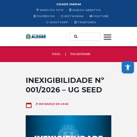
CIDADE JARDIM
MAPA DO SITE
DADOS ABERTOS
FACEBOOK
INSTAGRAM
YOUTUBE
WHATSAPP
TELEFONES
Início
Inexibilidade
Abrir a barra de ferramentas
INEXIGIBILIDADE Nº
001/2026 – UG SEED
31 DE MARÇO DE 2026