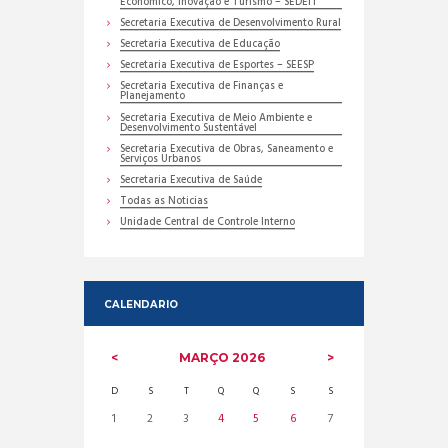
Econômico, Inovação e Turismo – SEDEIT
Secretaria Executiva de Desenvolvimento Rural
Secretaria Executiva de Educação
Secretaria Executiva de Esportes – SEESP
Secretaria Executiva de Finanças e
Planejamento
Secretaria Executiva de Meio Ambiente e
Desenvolvimento Sustentável
Secretaria Executiva de Obras, Saneamento e
Serviços Urbanos
Secretaria Executiva de Saúde
Todas as Noticias
Unidade Central de Controle Interno
CALENDARIO
MARÇO
2026
D
S
T
Q
Q
S
S
1
2
3
4
5
6
7