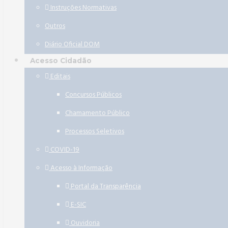
Instruções Normativas
Outros
Diário Oficial DOM
Acesso Cidadão
Editais
Concursos Públicos
Chamamento Público
Processos Seletivos
COVID-19
Acesso à Informação
Portal da Transparência
E-SIC
Ouvidoria