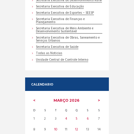
Secretaria Executiva de Desenvolvimento Rural
Secretaria Executiva de Educação
Secretaria Executiva de Esportes – SEESP
Secretaria Executiva de Finanças e
Planejamento
Secretaria Executiva de Meio Ambiente e
Desenvolvimento Sustentável
Secretaria Executiva de Obras, Saneamento e
Serviços Urbanos
Secretaria Executiva de Saúde
Todas as Noticias
Unidade Central de Controle Interno
CALENDARIO
MARÇO
2026
D
S
T
Q
Q
S
S
1
2
3
4
5
6
7
8
9
10
11
12
13
14