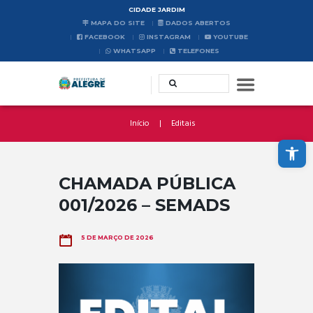
CIDADE JARDIM
MAPA DO SITE
DADOS ABERTOS
FACEBOOK
INSTAGRAM
YOUTUBE
WHATSAPP
TELEFONES
Início
Editais
Abrir a barra de ferramentas
CHAMADA PÚBLICA
001/2026 – SEMADS
5 DE MARÇO DE 2026