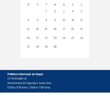
D
S
T
Q
Q
S
S
1
2
3
4
5
6
7
8
9
10
11
12
13
14
15
16
17
18
19
20
21
22
23
24
25
26
27
28
29
30
Prefeitura Municipal de Alegre
27.174.101/0001-35
Atendimento de Segunda à Sexta-Feira
07:30 às 11:30 horas / 13:00 às 17:00 horas