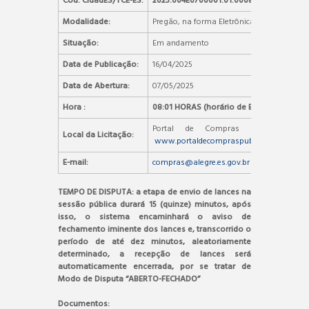
Cód. CidadES/TCE-ES:
2025.004E0700001.01.0008
Modalidade:
Pregão, na forma Eletrônica
Situação:
Em andamento
Data de Publicação:
16/04/2025
Data de Abertura:
07/05/2025
Hora :
08:01 HORAS (horário de Brasília)
Portal de Compras Públicas –
Local da Licitação:
www.portaldecompraspublicas.com.br
E-mail:
compras@alegre.es.gov.br
TEMPO DE DISPUTA: a etapa de envio de lances na
sessão pública durará 15 (quinze) minutos, após
isso, o sistema encaminhará o aviso de
fechamento iminente dos lances e, transcorrido o
período de até dez minutos, aleatoriamente
determinado, a recepção de lances será
automaticamente encerrada, por se tratar de
Modo de Disputa “ABERTO-FECHADO”
Documentos: