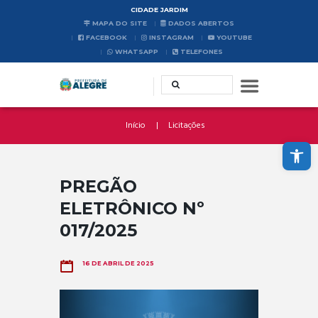
CIDADE JARDIM
MAPA DO SITE
DADOS ABERTOS
FACEBOOK
INSTAGRAM
YOUTUBE
WHATSAPP
TELEFONES
Início
Licitações
Abrir a barra de ferramentas
PREGÃO
ELETRÔNICO Nº
017/2025
16 DE ABRIL DE 2025