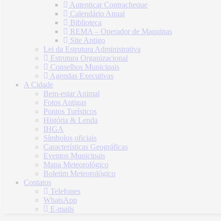
Autenticar Contracheque
Calendário Anual
Biblioteca
REMA – Operador de Maquinas
Site Antigo
Lei da Estrutura Administrativa
Estrutura Organizacional
Conselhos Municipais
Agendas Executivas
A Cidade
Bem-estar Animal
Fotos Antigas
Pontos Turísticos
História & Lenda
IHGA
Símbolos oficiais
Características Geográficas
Eventos Municipais
Mapa Meteorológico
Boletim Meteorológico
Contatos
Telefones
WhatsApp
E-mails