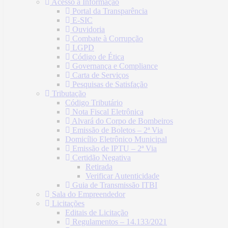
Acesso à Informação
Portal da Transparência
E-SIC
Ouvidoria
Combate à Corrupção
LGPD
Código de Ética
Governança e Compliance
Carta de Serviços
Pesquisas de Satisfação
Tributação
Código Tributário
Nota Fiscal Eletrônica
Alvará do Corpo de Bombeiros
Emissão de Boletos – 2ª Via
Domicílio Eletrônico Municipal
Emissão de IPTU – 2ª Via
Certidão Negativa
Retirada
Verificar Autenticidade
Guia de Transmissão ITBI
Sala do Empreendedor
Licitações
Editais de Licitação
Regulamentos – 14.133/2021