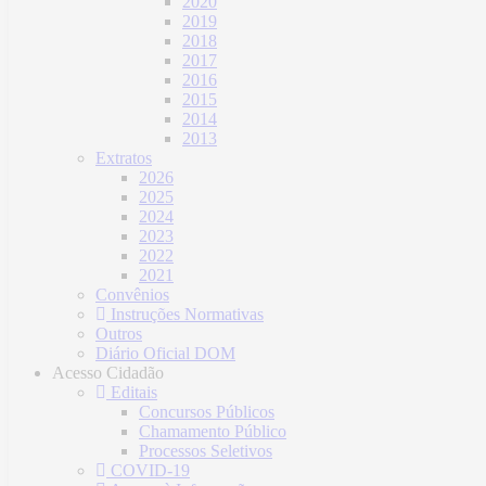
2020
2019
2018
2017
2016
2015
2014
2013
Extratos
2026
2025
2024
2023
2022
2021
Convênios
Instruções Normativas
Outros
Diário Oficial DOM
Acesso Cidadão
Editais
Concursos Públicos
Chamamento Público
Processos Seletivos
COVID-19