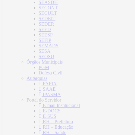
SEASDH
SECONT
SECULT
SEDEIT
SEDER
SEED
SEESP
SEFIP
SEMADS
SESA
SEOSU
Órgãos Municipais
PGM
Defesa Civil
Autarquias
FAFIA
SAAE
IPASMA
Portal do Servidor
E-mail Institucional
E-DOCS
E-SUS
RH – Prefeitura
RH – Educação
RH – Saúde