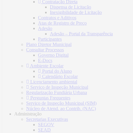
Contratação Direta
Dispensa de Licitação
Inexigibilidade de Licitação
Contratos e Aditivos
Atas de Registro de Preço
Adesão
Adesão – Portal da Transparência
Participantes
Plano Diretor Municipal
Consultar Processos
Governo Digital
E-Docs
Ambiente Escolar
Portal do Aluno
Calendário Escolar
Licenciamento ambiental
Serviço de Inspeção Municipal
Regularização Fundiária Urbana
Perguntas Frequentes
Serviço de Inspeção Municipal (SIM)
Núcleo de Atend. ao Contrib. (NAC)
Administração
Secretarias Executivas
SEGOV
SEAD