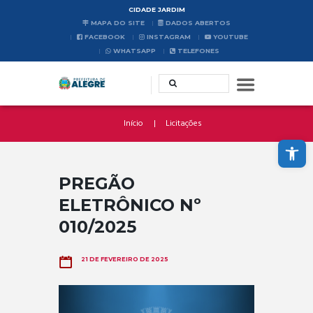
CIDADE JARDIM
MAPA DO SITE
DADOS ABERTOS
FACEBOOK
INSTAGRAM
YOUTUBE
WHATSAPP
TELEFONES
Início
Licitações
Abrir a barra de ferramentas
PREGÃO
ELETRÔNICO Nº
010/2025
21 DE FEVEREIRO DE 2025