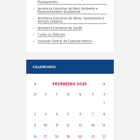
Planejamento
Secretaria Executiva de Meio Ambiente e
Desenvolvimento Sustentável
Secretaria Executiva de Obras, Saneamento e
Serviços Urbanos
Secretaria Executiva de Saúde
Todas as Noticias
Unidade Central de Controle Interno
CALENDARIO
FEVEREIRO
2025
D
S
T
Q
Q
S
S
1
2
3
4
5
6
7
8
9
10
11
12
13
14
15
16
17
18
19
20
21
22