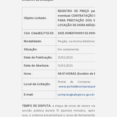
REGISTRO DE PREÇO para futura e
eventual CONTRATAÇÃO DE EMPRESA
Objeto Licitado:
PARA PRESTAÇÃO DOS SERVIÇOS DE
LOCAÇÃO DE HORA MÁQUINA
Cód. CidadES/TCE-ES:
2025.004E0700001.02.0006
Modalidade:
Pregão, na forma Eletrônica
Situação:
Em andamento
Data de Publicação:
21/02/2025
Data de Abertura:
13/03/2025
Hora :
08:01 HORAS (horário de Brasília)
Portal de Compras Públicas –
Local da Licitação:
www.portaldecompraspublicas.com.br
E-mail:
compras@alegre.es.gov.br
TEMPO DE DISPUTA:
a etapa de envio de lances na
sessão pública durará 15 (quinze) minutos, após
isso, o sistema encaminhará o aviso de fechamento