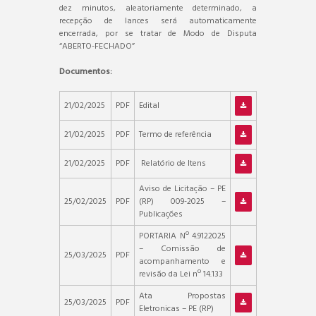
dez minutos, aleatoriamente determinado, a
recepção de lances será automaticamente
encerrada, por se tratar de Modo de Disputa
“ABERTO-FECHADO”
Documentos:
21/02/2025
PDF
Edital
21/02/2025
PDF
Termo de referência
21/02/2025
PDF
Relatório de Itens
Aviso de Licitação – PE
25/02/2025
PDF
(RP) 009-2025 –
Publicações
PORTARIA Nº 4.9122025
– Comissão de
25/03/2025
PDF
acompanhamento e
revisão da Lei nº 14.133
Ata Propostas
25/03/2025
PDF
Eletronicas – PE (RP)