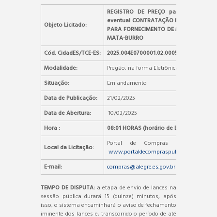
REGISTRO DE PREÇO para futura e
eventual CONTRATAÇÃO DE EMPRESA
Objeto Licitado:
PARA FORNECIMENTO DE MANILHAS E
MATA-BURRO
Cód. CidadES/TCE-ES:
2025.004E0700001.02.0005
Modalidade:
Pregão, na forma Eletrônica
Situação:
Em andamento
Data de Publicação:
21/02/2025
Data de Abertura:
10/03/2025
Hora :
08:01 HORAS (horário de Brasília)
Portal de Compras Públicas –
Local da Licitação:
www.portaldecompraspublicas.com.br
E-mail:
compras@alegre.es.gov.br
TEMPO DE DISPUTA:
a etapa de envio de lances na
sessão pública durará 15 (quinze) minutos, após
isso, o sistema encaminhará o aviso de fechamento
iminente dos lances e, transcorrido o período de até