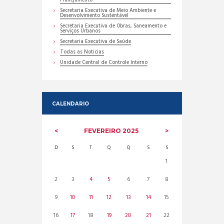
Planejamento
Secretaria Executiva de Meio Ambiente e
Desenvolvimento Sustentável
Secretaria Executiva de Obras, Saneamento e
Serviços Urbanos
Secretaria Executiva de Saúde
Todas as Noticias
Unidade Central de Controle Interno
CALENDARIO
FEVEREIRO
2025
D
S
T
Q
Q
S
S
1
2
3
4
5
6
7
8
9
10
11
12
13
14
15
16
17
18
19
20
21
22