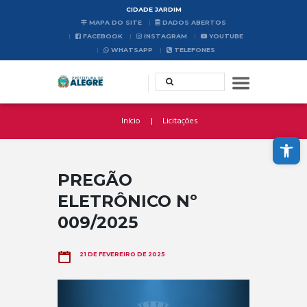
CIDADE JARDIM
MAPA DO SITE
DADOS ABERTOS
FACEBOOK
INSTAGRAM
YOUTUBE
WHATSAPP
TELEFONES
Início
Licitações
Abrir a barra de ferramentas
PREGÃO
ELETRÔNICO Nº
009/2025
21 DE FEVEREIRO DE 2025