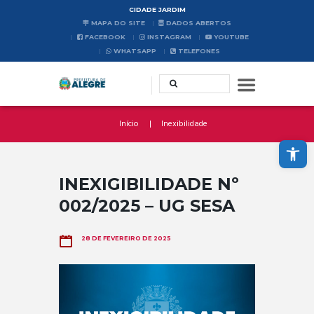
CIDADE JARDIM
MAPA DO SITE
DADOS ABERTOS
FACEBOOK
INSTAGRAM
YOUTUBE
WHATSAPP
TELEFONES
Início
Inexibilidade
Abrir a barra de ferramentas
INEXIGIBILIDADE Nº
002/2025 – UG SESA
28 DE FEVEREIRO DE 2025