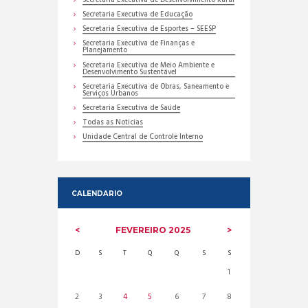
Secretaria Executiva de Desenvolvimento Rural
Secretaria Executiva de Educação
Secretaria Executiva de Esportes – SEESP
Secretaria Executiva de Finanças e
Planejamento
Secretaria Executiva de Meio Ambiente e
Desenvolvimento Sustentável
Secretaria Executiva de Obras, Saneamento e
Serviços Urbanos
Secretaria Executiva de Saúde
Todas as Noticias
Unidade Central de Controle Interno
CALENDARIO
FEVEREIRO
2025
D
S
T
Q
Q
S
S
1
2
3
4
5
6
7
8