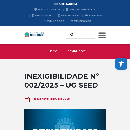
CIDADE JARDIM
MAPA DO SITE
DADOS ABERTOS
FACEBOOK
INSTAGRAM
YOUTUBE
WHATSAPP
TELEFONES
Início
Inexibilidade
Abrir a barra de ferramentas
INEXIGIBILIDADE Nº
002/2025 – UG SEED
13 DE FEVEREIRO DE 2025