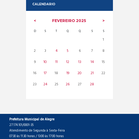
CALENDARIO
FEVEREIRO
2025
D
S
T
Q
Q
S
S
1
2
3
4
5
6
7
8
9
10
11
12
13
14
15
16
17
18
19
20
21
22
23
24
25
26
27
28
Prefeitura Municipal de Alegre
27.174.101/0001-35
Atendimento de Segunda à Sexta-Feira
07:30 às 11:30 horas / 13:00 às 17:00 horas