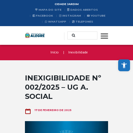
CIDADE JARDIM
MAPA DO SITE
DADOS ABERTOS
FACEBOOK
INSTAGRAM
YOUTUBE
WHATSAPP
TELEFONES
Início
Inexibilidade
Abrir a barra de ferramentas
INEXIGIBILIDADE Nº
002/2025 – UG A.
SOCIAL
17 DE FEVEREIRO DE 2025