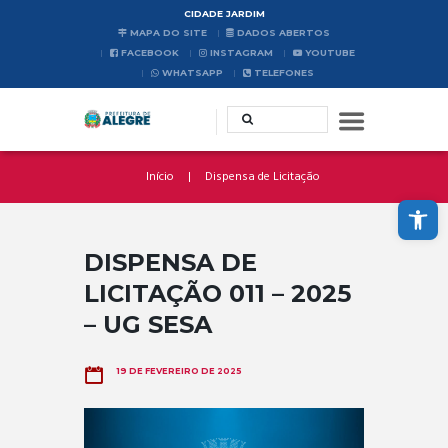
CIDADE JARDIM
MAPA DO SITE
DADOS ABERTOS
FACEBOOK
INSTAGRAM
YOUTUBE
WHATSAPP
TELEFONES
Início
Dispensa de Licitação
Abrir a barra de ferramentas
DISPENSA DE
LICITAÇÃO 011 – 2025
– UG SESA
19 DE FEVEREIRO DE 2025