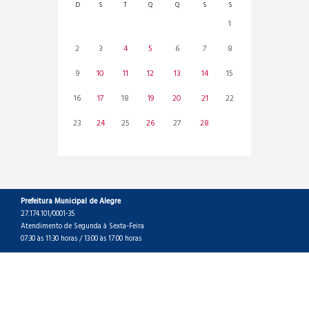
D
S
T
Q
Q
S
S
1
2
3
4
5
6
7
8
9
10
11
12
13
14
15
16
17
18
19
20
21
22
23
24
25
26
27
28
Prefeitura Municipal de Alegre
27.174.101/0001-35
Atendimento de Segunda à Sexta-Feira
07:30 às 11:30 horas / 13:00 às 17:00 horas