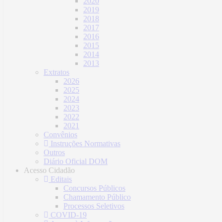
2020
2019
2018
2017
2016
2015
2014
2013
Extratos
2026
2025
2024
2023
2022
2021
Convênios
Instruções Normativas
Outros
Diário Oficial DOM
Acesso Cidadão
Editais
Concursos Públicos
Chamamento Público
Processos Seletivos
COVID-19