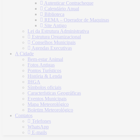
Autenticar Contracheque
Calendário Anual
Biblioteca
REMA – Operador de Maquinas
Site Antigo
Lei da Estrutura Administrativa
Estrutura Organizacional
Conselhos Municipais
Agendas Executivas
A Cidade
Bem-estar Animal
Fotos Antigas
Pontos Turísticos
História & Lenda
IHGA
Símbolos oficiais
Características Geográficas
Eventos Municipais
Mapa Meteorológico
Boletim Meteorológico
Contatos
Telefones
WhatsApp
E-mails