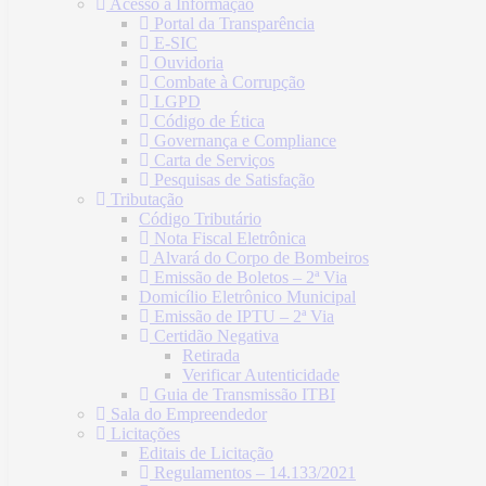
Acesso à Informação
Portal da Transparência
E-SIC
Ouvidoria
Combate à Corrupção
LGPD
Código de Ética
Governança e Compliance
Carta de Serviços
Pesquisas de Satisfação
Tributação
Código Tributário
Nota Fiscal Eletrônica
Alvará do Corpo de Bombeiros
Emissão de Boletos – 2ª Via
Domicílio Eletrônico Municipal
Emissão de IPTU – 2ª Via
Certidão Negativa
Retirada
Verificar Autenticidade
Guia de Transmissão ITBI
Sala do Empreendedor
Licitações
Editais de Licitação
Regulamentos – 14.133/2021