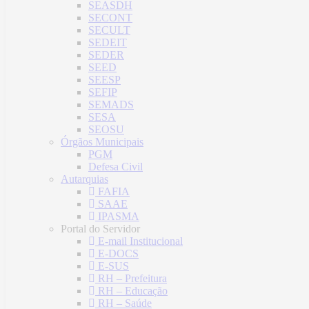
SEASDH
SECONT
SECULT
SEDEIT
SEDER
SEED
SEESP
SEFIP
SEMADS
SESA
SEOSU
Órgãos Municipais
PGM
Defesa Civil
Autarquias
FAFIA
SAAE
IPASMA
Portal do Servidor
E-mail Institucional
E-DOCS
E-SUS
RH – Prefeitura
RH – Educação
RH – Saúde