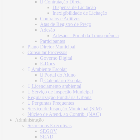
Contratação Direta
Dispensa de Licitação
Inexigibilidade de Licitação
Contratos e Aditivos
Atas de Registro de Preço
Adesão
Adesão – Portal da Transparência
Participantes
Plano Diretor Municipal
Consultar Processos
Governo Digital
E-Docs
Ambiente Escolar
Portal do Aluno
Calendário Escolar
Licenciamento ambiental
Serviço de Inspeção Municipal
Regularização Fundiária Urbana
Perguntas Frequentes
Serviço de Inspeção Municipal (SIM)
Núcleo de Atend. ao Contrib. (NAC)
Administração
Secretarias Executivas
SEGOV
SEAD