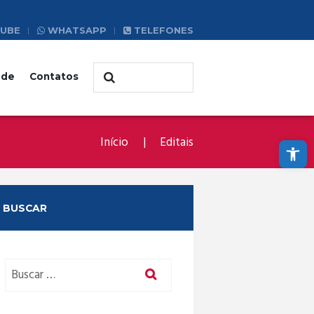
UBE
WHATSAPP
TELEFONES
ade
Contatos
Abrir a barra de ferramentas
Início
Editais
BUSCAR