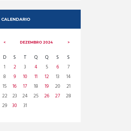
CALENDARIO
DEZEMBRO
2024
D
S
T
Q
Q
S
S
1
2
3
4
5
6
7
8
9
10
11
12
13
14
15
16
17
18
19
20
21
22
23
24
25
26
27
28
29
30
31