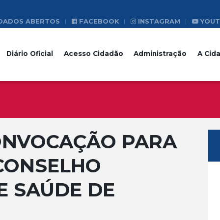
DADOS ABERTOS
FACEBOOK
INSTAGRAM
YOUT
Diário Oficial
Acesso Cidadão
Administração
A Cid
CONVOCAÇÃO PARA
 CONSELHO
E SAÚDE DE