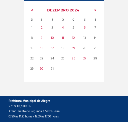
DEZEMBRO
2024
D
S
T
Q
Q
S
S
1
2
3
4
5
6
7
8
9
10
11
12
13
14
15
16
17
18
19
20
21
22
23
24
25
26
27
28
29
30
31
Prefeitura Municipal de Alegre
27.174.101/0001-35
Atendimento de Segunda à Sexta-Feira
07:30 às 11:30 horas / 13:00 às 17:00 horas