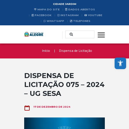
CIDADE JARDIM
MAPA DO SITE
DADOS ABERTOS
FACEBOOK
INSTAGRAM
YOUTUBE
WHATSAPP
TELEFONES
Início
Dispensa de Licitação
Abrir a barra de ferramentas
DISPENSA DE
LICITAÇÃO 075 – 2024
– UG SESA
17 DE DEZEMBRO DE 2024