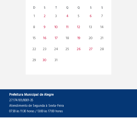
D
S
T
Q
Q
S
S
1
2
3
4
5
6
7
8
9
10
11
12
13
14
15
16
17
18
19
20
21
22
23
24
25
26
27
28
29
30
31
Prefeitura Municipal de Alegre
27.174.101/0001-35
Atendimento de Segunda à Sexta-Feira
07:30 às 11:30 horas / 13:00 às 17:00 horas