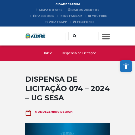
CIDADE JARDIM
MAPA DO SITE
DADOS ABERTOS
FACEBOOK
INSTAGRAM
YOUTUBE
WHATSAPP
TELEFONES
Início
Dispensa de Licitação
Abrir a barra de ferramentas
DISPENSA DE
LICITAÇÃO 074 – 2024
– UG SESA
6 DE DEZEMBRO DE 2024