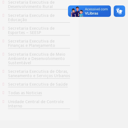
Secretaria Executiva de
Desenvolvimento Rural
Secretaria Executiva de
Educação
Secretaria Executiva de
Esportes – SEESP
Secretaria Executiva de
Finanças e Planejamento
Secretaria Executiva de Meio
Ambiente e Desenvolvimento
Sustentável
Secretaria Executiva de Obras,
Saneamento e Serviços Urbanos
Secretaria Executiva de Saúde
Todas as Noticias
Unidade Central de Controle
Interno