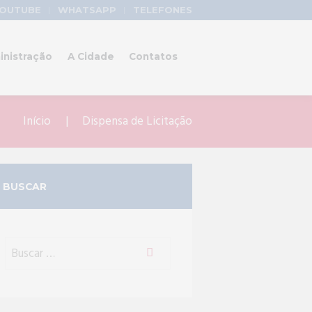
OUTUBE
WHATSAPP
TELEFONES
inistração
A Cidade
Contatos
Início
Dispensa de Licitação
BUSCAR