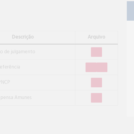
Descrição
Arquivo
ão de julgamento
eferência
 PNCP
spensa Amunes