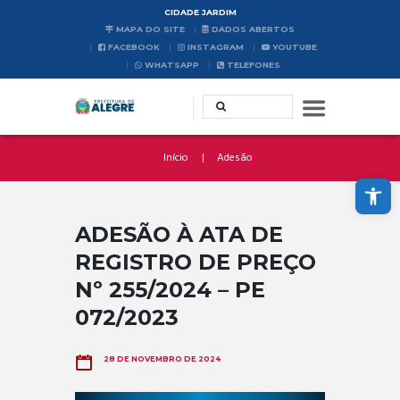
CIDADE JARDIM
MAPA DO SITE
DADOS ABERTOS
FACEBOOK
INSTAGRAM
YOUTUBE
WHATSAPP
TELEFONES
Início
Adesão
Abrir a barra de ferramentas
ADESÃO À ATA DE
REGISTRO DE PREÇO
Nº 255/2024 – PE
072/2023
28 DE NOVEMBRO DE 2024