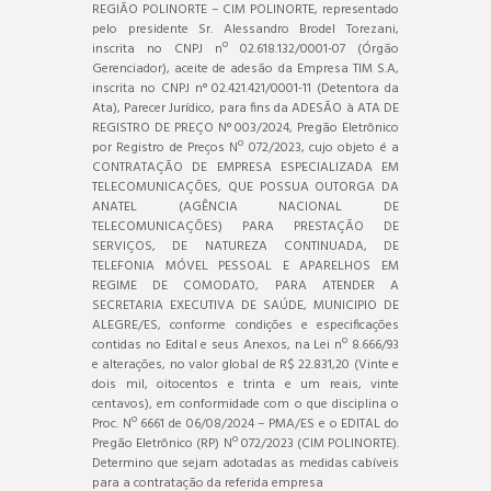
REGIÃO POLINORTE – CIM POLINORTE, representado
pelo presidente Sr. Alessandro Brodel Torezani,
inscrita no CNPJ nº 02.618.132/0001-07 (Órgão
Gerenciador), aceite de adesão da Empresa TIM S.A,
inscrita no CNPJ n° 02.421.421/0001-11 (Detentora da
Ata), Parecer Jurídico, para fins da ADESÃO à ATA DE
REGISTRO DE PREÇO N° 003/2024, Pregão Eletrônico
por Registro de Preços Nº 072/2023, cujo objeto é a
CONTRATAÇÃO DE EMPRESA ESPECIALIZADA EM
TELECOMUNICAÇÕES, QUE POSSUA OUTORGA DA
ANATEL (AGÊNCIA NACIONAL DE
TELECOMUNICAÇÕES) PARA PRESTAÇÃO DE
SERVIÇOS, DE NATUREZA CONTINUADA, DE
TELEFONIA MÓVEL PESSOAL E APARELHOS EM
REGIME DE COMODATO, PARA ATENDER A
SECRETARIA EXECUTIVA DE SAÚDE, MUNICIPIO DE
ALEGRE/ES, conforme condições e especificações
contidas no Edital e seus Anexos, na Lei nº 8.666/93
e alterações, no valor global de R$ 22.831,20 (Vinte e
dois mil, oitocentos e trinta e um reais, vinte
centavos), em conformidade com o que disciplina o
Proc. Nº 6661 de 06/08/2024 – PMA/ES e o EDITAL do
Pregão Eletrônico (RP) Nº 072/2023 (CIM POLINORTE).
Determino que sejam adotadas as medidas cabíveis
para a contratação da referida empresa