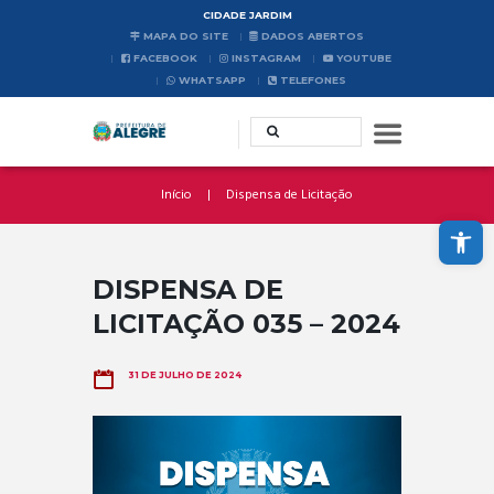
CIDADE JARDIM
MAPA DO SITE
DADOS ABERTOS
FACEBOOK
INSTAGRAM
YOUTUBE
WHATSAPP
TELEFONES
Início
Dispensa de Licitação
Abrir a barra de ferramentas
DISPENSA DE
LICITAÇÃO 035 – 2024
31 DE JULHO DE 2024