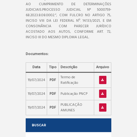
AO CUMPRIMENTO DE DETERMINAÇÕES
JUDICIAIS.PROCESSO JUDICIAL N° 5000759-
68.2023.8.08.0002.”, COM FULCRO NO ARTIGO 75,
INCISO VIII DA LEI FEDERAL Nº. 14.133/2021, E EM
CONSONÂNCIA COM PARECER JURÍDICO
ACOSTADO AOS AUTOS, CONFORME ART. 72,
INCISO III DO MESMO DIPLOMA LEGAL.
Documentos:
Data
Tipo
Descrição
Arquivo
Termo de
19/07/2024
PDF
Ratificação
19/07/2024
PDF
Publicação PNCP
PUBLICAÇÃO
19/07/2024
PDF
AMUNES
BUSCAR