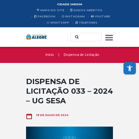
CIDADE JARDIM
MAPA DO SITE
DADOS ABERTOS
FACEBOOK
INSTAGRAM
YOUTUBE
WHATSAPP
TELEFONES
Início
Dispensa de Licitação
Abrir a barra de ferramentas
DISPENSA DE
LICITAÇÃO 033 – 2024
– UG SESA
19 DE JULHO DE 2024