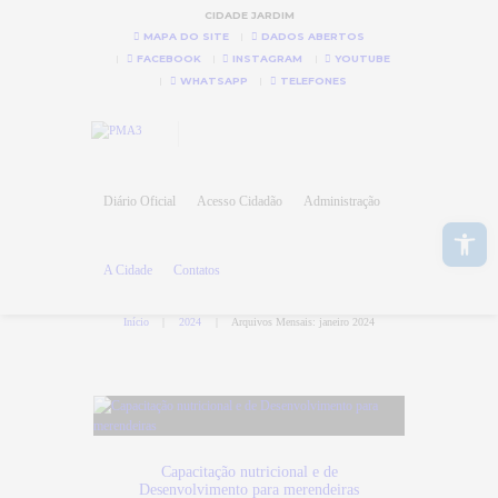
CIDADE JARDIM
MAPA DO SITE
DADOS ABERTOS
FACEBOOK
INSTAGRAM
YOUTUBE
WHATSAPP
TELEFONES
Diário Oficial
Acesso Cidadão
Administração
Abrir a barra de ferramentas
A Cidade
Contatos
Início
2024
Arquivos Mensais: janeiro 2024
Capacitação nutricional e de
Desenvolvimento para merendeiras