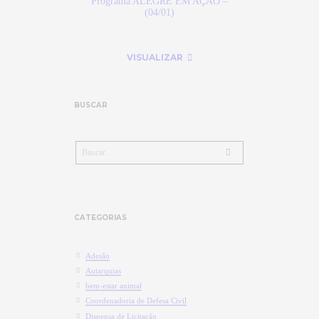
Programa ALEGRE EM AÇÃO –
(04/01)
VISUALIZAR
BUSCAR
CATEGORIAS
Adesão
Autarquias
bem-estar animal
Coordenadoria de Defesa Civil
Dispensa de Licitação