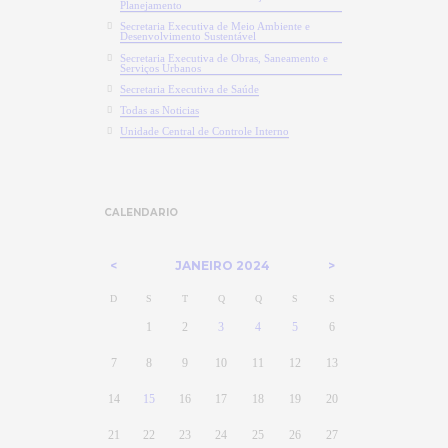
Planejamento
Secretaria Executiva de Meio Ambiente e
Desenvolvimento Sustentável
Secretaria Executiva de Obras, Saneamento e
Serviços Urbanos
Secretaria Executiva de Saúde
Todas as Noticias
Unidade Central de Controle Interno
CALENDARIO
JANEIRO
2024
D
S
T
Q
Q
S
S
1
2
3
4
5
6
7
8
9
10
11
12
13
14
15
16
17
18
19
20
21
22
23
24
25
26
27