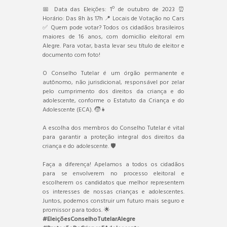
📅 Data das Eleições: 1º de outubro de 2023 ⏰
Horário: Das 8h às 17h 📍 Locais de Votação no Cars
✅ Quem pode votar? Todos os cidadãos brasileiros
maiores de 16 anos, com domicílio eleitoral em
Alegre. Para votar, basta levar seu título de eleitor e
documento com foto!
O Conselho Tutelar é um órgão permanente e
autônomo, não jurisdicional, responsável por zelar
pelo cumprimento dos direitos da criança e do
adolescente, conforme o Estatuto da Criança e do
Adolescente (ECA). 🧒👧
A escolha dos membros do Conselho Tutelar é vital
para garantir a proteção integral dos direitos da
criança e do adolescente. 🛡️
Faça a diferença! Apelamos a todos os cidadãos
para se envolverem no processo eleitoral e
escolherem os candidatos que melhor representem
os interesses de nossas crianças e adolescentes.
Juntos, podemos construir um futuro mais seguro e
promissor para todos. 🌟
#EleiçõesConselhoTutelarAlegre