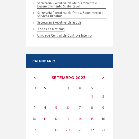
Secretaria Executiva de Meio Ambiente e
Desenvolvimento Sustentável
Secretaria Executiva de Obras, Saneamento e
Serviços Urbanos
Secretaria Executiva de Saúde
Todas as Noticias
Unidade Central de Controle Interno
CALENDARIO
SETEMBRO
2023
D
S
T
Q
Q
S
S
1
2
3
4
5
6
7
8
9
10
11
12
13
14
15
16
17
18
19
20
21
22
23