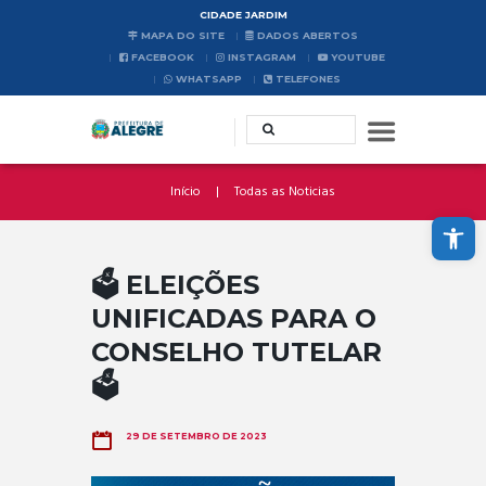
CIDADE JARDIM
MAPA DO SITE
DADOS ABERTOS
FACEBOOK
INSTAGRAM
YOUTUBE
WHATSAPP
TELEFONES
Início
Todas as Noticias
Abrir a barra de ferramentas
🗳️ ELEIÇÕES
UNIFICADAS PARA O
CONSELHO TUTELAR
🗳️
29 DE SETEMBRO DE 2023