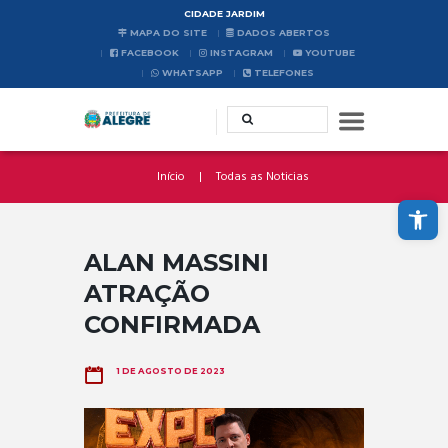
CIDADE JARDIM
MAPA DO SITE
DADOS ABERTOS
FACEBOOK
INSTAGRAM
YOUTUBE
WHATSAPP
TELEFONES
Início
Todas as Noticias
Abrir a barra de ferramentas
ALAN MASSINI
ATRAÇÃO
CONFIRMADA
1 DE AGOSTO DE 2023