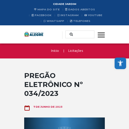
CIDADE JARDIM
MAPA DO SITE
DADOS ABERTOS
FACEBOOK
INSTAGRAM
YOUTUBE
WHATSAPP
TELEFONES
Início
Licitações
Abrir a barra de ferramentas
PREGÃO
ELETRÔNICO Nº
034/2023
7 DE JUNHO DE 2023