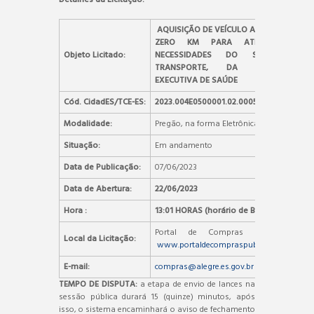
AQUISIÇÃO DE VEÍCULO AUTOMOTOR
ZERO KM PARA ATENDER AS
Objeto Licitado:
NECESSIDADES DO SETOR DE
TRANSPORTE, DA SECRETARIA
EXECUTIVA DE SAÚDE
Cód. CidadES/TCE-ES:
2023.004E0500001.02.0005
Modalidade:
Pregão, na forma Eletrônica
Situação:
Em andamento
Data de Publicação:
07/06/2023
Data de Abertura:
22/06/2023
Hora :
13:01 HORAS (horário de Brasília)
Portal de Compras Públicas –
Local da Licitação:
www.portaldecompraspublicas.com.br
E-mail:
compras@alegre.es.gov.br
TEMPO DE DISPUTA:
a etapa de envio de lances na
sessão pública durará 15 (quinze) minutos, após
isso, o sistema encaminhará o aviso de fechamento