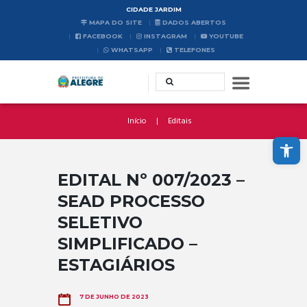
CIDADE JARDIM
MAPA DO SITE
DADOS ABERTOS
FACEBOOK
INSTAGRAM
YOUTUBE
WHATSAPP
TELEFONES
Início
Editais
Abrir a barra de ferramentas
EDITAL Nº 007/2023 –
SEAD PROCESSO
SELETIVO
SIMPLIFICADO –
ESTAGIÁRIOS
7 DE JUNHO DE 2023