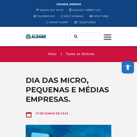
CIDADE JARDIM
MAPA DO SITE
DADOS ABERTOS
FACEBOOK
INSTAGRAM
YOUTUBE
WHATSAPP
TELEFONES
Início
Todas as Noticias
Abrir a barra de ferramentas
DIA DAS MICRO,
PEQUENAS E MÉDIAS
EMPRESAS.
27 DE JUNHO DE 2023