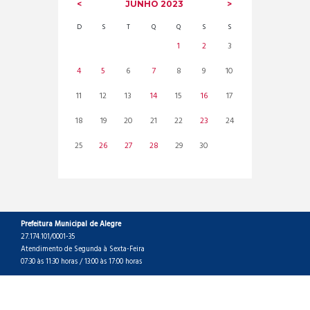
JUNHO
2023
D
S
T
Q
Q
S
S
1
2
3
4
5
6
7
8
9
10
11
12
13
14
15
16
17
18
19
20
21
22
23
24
25
26
27
28
29
30
Prefeitura Municipal de Alegre
27.174.101/0001-35
Atendimento de Segunda à Sexta-Feira
07:30 às 11:30 horas / 13:00 às 17:00 horas