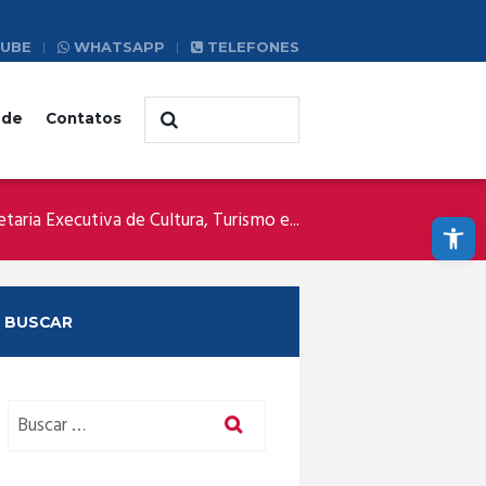
UBE
WHATSAPP
TELEFONES
ade
Contatos
Abrir a barra de ferramentas
etaria Executiva de Cultura, Turismo e...
BUSCAR