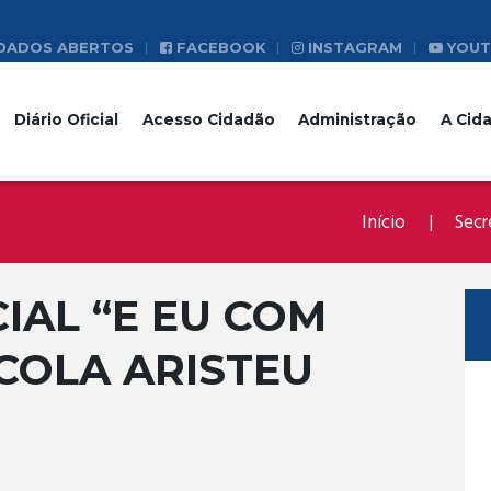
DADOS ABERTOS
FACEBOOK
INSTAGRAM
YOUT
Diário Oficial
Acesso Cidadão
Administração
A Cid
Início
Secr
IAL “E EU COM
SCOLA ARISTEU