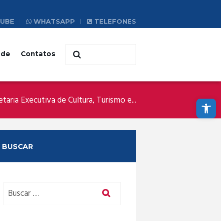
UBE
WHATSAPP
TELEFONES
ade
Contatos
Abrir a barra de ferramentas
etaria Executiva de Cultura, Turismo e...
BUSCAR