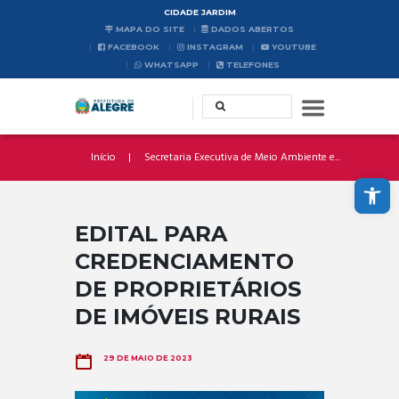
CIDADE JARDIM
MAPA DO SITE
DADOS ABERTOS
FACEBOOK
INSTAGRAM
YOUTUBE
WHATSAPP
TELEFONES
Início
Secretaria Executiva de Meio Ambiente e...
Abrir a barra de ferramentas
EDITAL PARA
CREDENCIAMENTO
DE PROPRIETÁRIOS
DE IMÓVEIS RURAIS
29 DE MAIO DE 2023