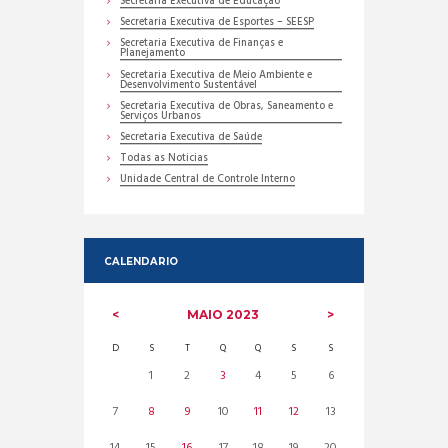
Secretaria Executiva de Educação
Secretaria Executiva de Esportes – SEESP
Secretaria Executiva de Finanças e
Planejamento
Secretaria Executiva de Meio Ambiente e
Desenvolvimento Sustentável
Secretaria Executiva de Obras, Saneamento e
Serviços Urbanos
Secretaria Executiva de Saúde
Todas as Noticias
Unidade Central de Controle Interno
CALENDARIO
MAIO
2023
D
S
T
Q
Q
S
S
1
2
3
4
5
6
7
8
9
10
11
12
13