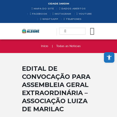
CIDADE JARDIM
MAPA DO SITE
DADOS ABERTOS
FACEBOOK
INSTAGRAM
YOUTUBE
WHATSAPP
TELEFONES
Início
Todas as Noticias
Abrir a barra de ferramentas
EDITAL DE
CONVOCAÇÃO PARA
ASSEMBLEIA GERAL
EXTRAORDINÁRIA –
ASSOCIAÇÃO LUIZA
DE MARILAC