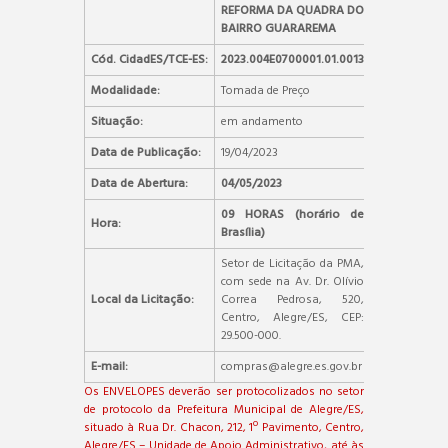
REFORMA DA QUADRA DO
BAIRRO GUARAREMA
Cód. CidadES/TCE-ES:
2023.004E0700001.01.0013
Modalidade:
Tomada de Preço
Situação:
em andamento
Data de Publicação:
19/04/2023
Data de Abertura:
04/05/2023
09 HORAS (horário de
Hora:
Brasília)
Setor de Licitação da PMA,
com sede na Av. Dr. Olívio
Local da Licitação:
Correa Pedrosa, 520,
Centro, Alegre/ES, CEP:
29.500-000.
E-mail:
compras@alegre.es.gov.br
Os ENVELOPES deverão ser protocolizados no setor
de protocolo da Prefeitura Municipal de Alegre/ES,
situado à Rua Dr. Chacon, 212, 1º Pavimento, Centro,
Alegre/ES – Unidade de Apoio Administrativo, até às