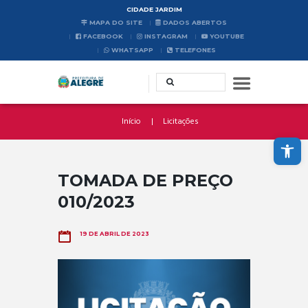
CIDADE JARDIM
MAPA DO SITE
DADOS ABERTOS
FACEBOOK
INSTAGRAM
YOUTUBE
WHATSAPP
TELEFONES
Início
Licitações
Abrir a barra de ferramentas
TOMADA DE PREÇO
010/2023
19 DE ABRIL DE 2023