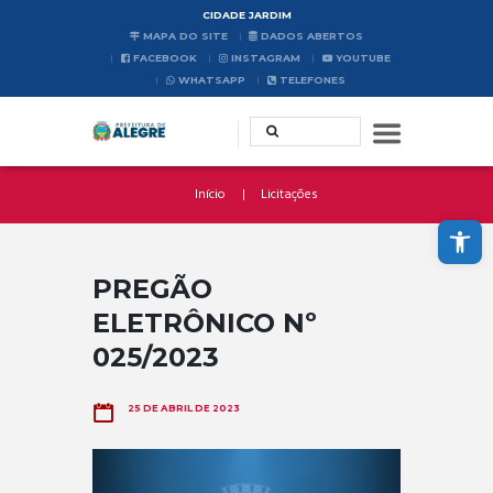
CIDADE JARDIM
MAPA DO SITE
DADOS ABERTOS
FACEBOOK
INSTAGRAM
YOUTUBE
WHATSAPP
TELEFONES
Início
Licitações
Abrir a barra de ferramentas
PREGÃO
ELETRÔNICO Nº
025/2023
25 DE ABRIL DE 2023