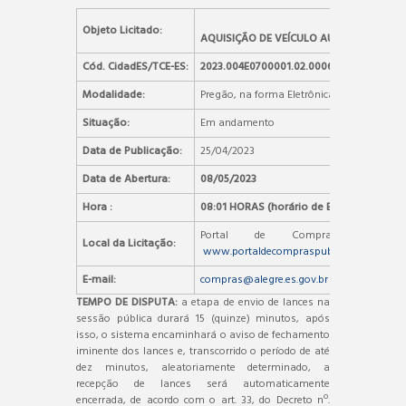
Objeto Licitado:
AQUISIÇÃO DE VEÍCULO AUTOMOTOR ZE
Cód. CidadES/TCE-ES:
2023.004E0700001.02.0006
Modalidade:
Pregão, na forma Eletrônica
Situação:
Em andamento
Data de Publicação:
25/04/2023
Data de Abertura:
08/05/2023
Hora :
08:01 HORAS (horário de Brasília)
Portal de Compras Públic
Local da Licitação:
www.portaldecompraspublicas.com.br
E-mail:
compras@alegre.es.gov.br
TEMPO DE DISPUTA:
a etapa de envio de lances na
sessão pública durará 15 (quinze) minutos, após
isso, o sistema encaminhará o aviso de fechamento
iminente dos lances e, transcorrido o período de até
dez minutos, aleatoriamente determinado, a
recepção de lances será automaticamente
encerrada, de acordo com o art. 33, do Decreto nº.