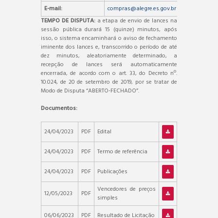
E-mail:
compras@alegre.es.gov.br
TEMPO DE DISPUTA:
a etapa de envio de lances na
sessão pública durará 15 (quinze) minutos, após
isso, o sistema encaminhará o aviso de fechamento
iminente dos lances e, transcorrido o período de até
dez minutos, aleatoriamente determinado, a
recepção de lances será automaticamente
encerrada, de acordo com o art. 33, do Decreto nº.
10.024, de 20 de setembro de 2019, por se tratar de
Modo de Disputa “ABERTO-FECHADO”.
Documentos:
24/04/2023
PDF
Edital
24/04/2023
PDF
Termo de referência
24/04/2023
PDF
Publicações
Vencedores de preços
12/05/2023
PDF
simples
06/06/2023
PDF
Resultado de Licitação