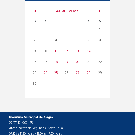
ABRIL
2023
D
S
T
Q
Q
S
S
1
2
3
4
5
6
7
8
9
10
11
12
13
14
15
16
17
18
19
20
21
22
23
24
25
26
27
28
29
30
Prefeitura Municipal de Alegre
27.174.101/0001-35
Atendimento de Segunda à Sexta-Feira
07:30 às 11:30 horas / 13:00 às 17:00 horas