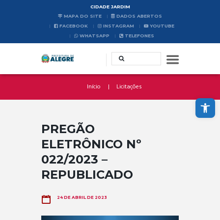
CIDADE JARDIM
MAPA DO SITE
DADOS ABERTOS
FACEBOOK
INSTAGRAM
YOUTUBE
WHATSAPP
TELEFONES
Início
Licitações
Abrir a barra de ferramentas
PREGÃO
ELETRÔNICO Nº
022/2023 –
REPUBLICADO
24 DE ABRIL DE 2023