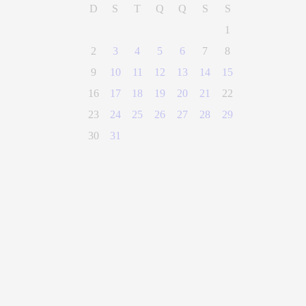
D
S
T
Q
Q
S
S
1
2
3
4
5
6
7
8
9
10
11
12
13
14
15
16
17
18
19
20
21
22
23
24
25
26
27
28
29
30
31
(28) 3300-0100
Parque Getúlio Vargas, n° 01, Centro
Alegre - Espírito Santo