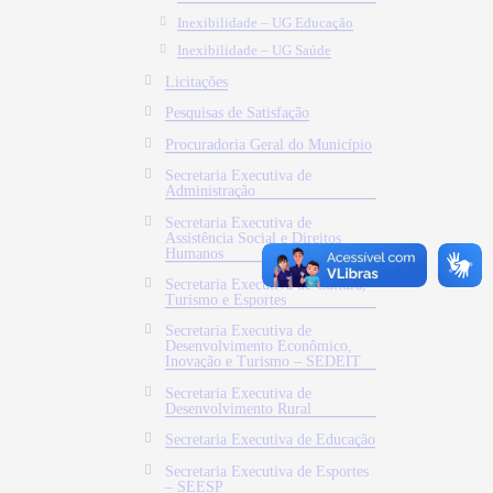
Inexibilidade – UG Educação
Inexibilidade – UG Saúde
Licitações
Pesquisas de Satisfação
Procuradoria Geral do Município
Secretaria Executiva de
Administração
Secretaria Executiva de
Assistência Social e Direitos
Humanos
Secretaria Executiva de Cultura,
Turismo e Esportes
Secretaria Executiva de
Desenvolvimento Econômico,
Inovação e Turismo – SEDEIT
Secretaria Executiva de
Desenvolvimento Rural
Secretaria Executiva de Educação
Secretaria Executiva de Esportes
– SEESP