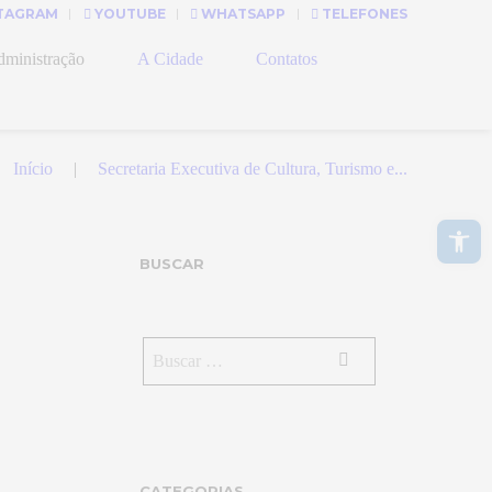
TAGRAM
YOUTUBE
WHATSAPP
TELEFONES
ministração
A Cidade
Contatos
Início
Secretaria Executiva de Cultura, Turismo e...
Abrir a barra de ferramentas
BUSCAR
CATEGORIAS