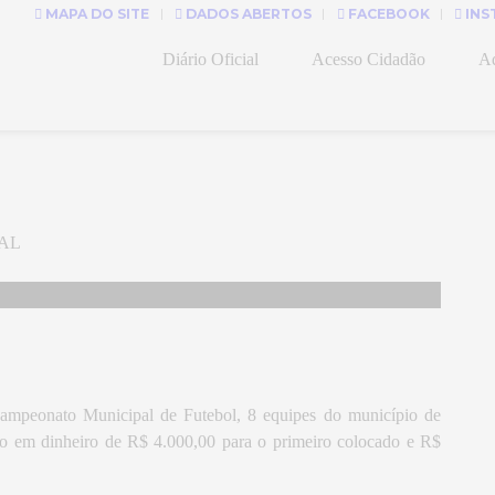
MAPA DO SITE
DADOS ABERTOS
FACEBOOK
INS
Diário Oficial
Acesso Cidadão
Ad
AL
ampeonato Municipal de Futebol, 8 equipes do município de
io em dinheiro de R$ 4.000,00 para o primeiro colocado e R$