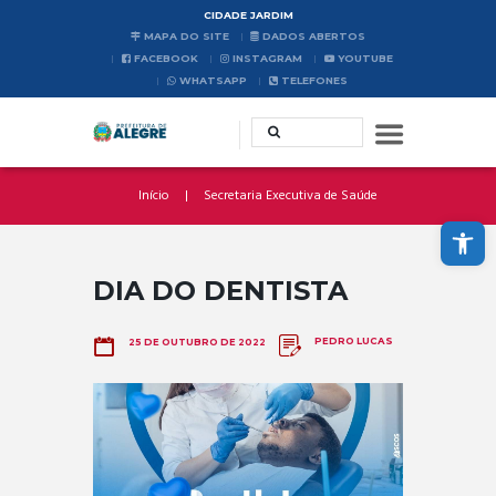
CIDADE JARDIM
MAPA DO SITE
DADOS ABERTOS
FACEBOOK
INSTAGRAM
YOUTUBE
WHATSAPP
TELEFONES
Início
Secretaria Executiva de Saúde
Abrir a barra de ferramentas
DIA DO DENTISTA
PEDRO LUCAS
25 DE OUTUBRO DE 2022