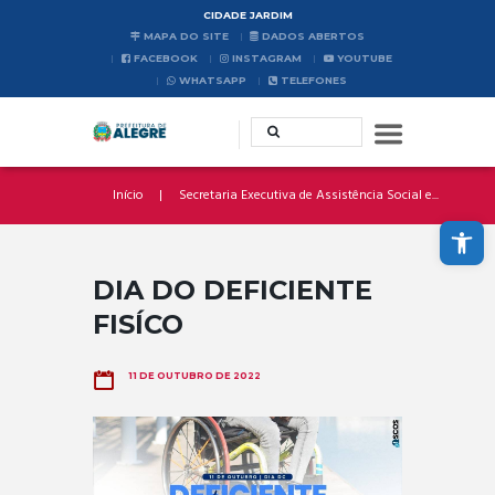
CIDADE JARDIM
MAPA DO SITE
DADOS ABERTOS
FACEBOOK
INSTAGRAM
YOUTUBE
WHATSAPP
TELEFONES
Início
Secretaria Executiva de Assistência Social e...
Abrir a barra de ferramentas
DIA DO DEFICIENTE
FISÍCO
11 DE OUTUBRO DE 2022