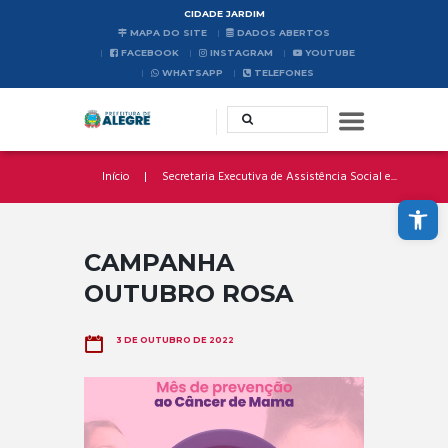
CIDADE JARDIM
MAPA DO SITE
DADOS ABERTOS
FACEBOOK
INSTAGRAM
YOUTUBE
WHATSAPP
TELEFONES
Início
Secretaria Executiva de Assistência Social e...
Abrir a barra de ferramentas
CAMPANHA
OUTUBRO ROSA
3 DE OUTUBRO DE 2022