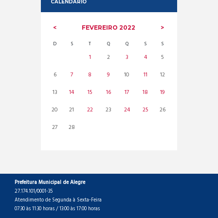
CALENDARIO
FEVEREIRO
2022
D
S
T
Q
Q
S
S
1
2
3
4
5
6
7
8
9
10
11
12
13
14
15
16
17
18
19
20
21
22
23
24
25
26
27
28
Prefeitura Municipal de Alegre
27.174.101/0001-35
Atendimento de Segunda à Sexta-Feira
07:30 às 11:30 horas / 13:00 às 17:00 horas