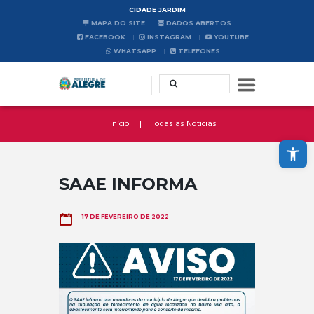
CIDADE JARDIM
MAPA DO SITE
DADOS ABERTOS
FACEBOOK
INSTAGRAM
YOUTUBE
WHATSAPP
TELEFONES
Início
Todas as Noticias
Abrir a barra de ferramentas
SAAE INFORMA
17 DE FEVEREIRO DE 2022