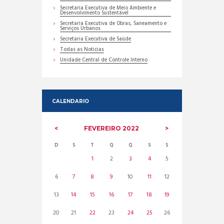
Secretaria Executiva de Meio Ambiente e
Desenvolvimento Sustentável
Secretaria Executiva de Obras, Saneamento e
Serviços Urbanos
Secretaria Executiva de Saúde
Todas as Noticias
Unidade Central de Controle Interno
CALENDARIO
FEVEREIRO
2022
D
S
T
Q
Q
S
S
1
2
3
4
5
6
7
8
9
10
11
12
13
14
15
16
17
18
19
20
21
22
23
24
25
26