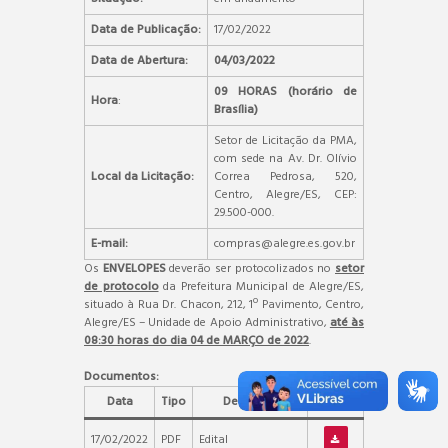
Data de Publicação:
17/02/2022
Data de Abertura:
04/03/2022
09 HORAS (horário de
Hora
:
Brasília)
Setor de Licitação da PMA,
com sede na Av. Dr. Olívio
Local da Licitação:
Correa Pedrosa, 520,
Centro, Alegre/ES, CEP:
29.500-000.
E-mail:
compras@alegre.es.gov.br
Os
ENVELOPES
deverão ser protocolizados no
setor
de protocolo
da Prefeitura Municipal de Alegre/ES,
situado à Rua Dr. Chacon, 212, 1º Pavimento, Centro,
Alegre/ES – Unidade de Apoio Administrativo,
até às
08:30 horas do dia 04 de MARÇO de 2022
.
Documentos:
Data
Tipo
Descrição
Arquivo
17/02/2022
PDF
Edital