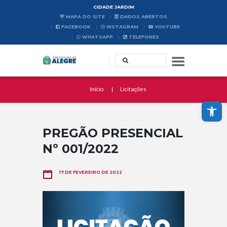
CIDADE JARDIM
MAPA DO SITE
DADOS ABERTOS
FACEBOOK
INSTAGRAM
YOUTUBE
WHATSAPP
TELEFONES
Início
Licitações
Abrir a barra de ferramentas
PREGÃO PRESENCIAL
Nº 001/2022
17 DE FEVEREIRO DE 2022