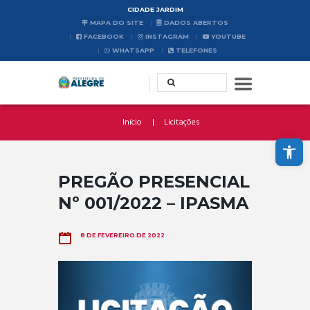
CIDADE JARDIM
MAPA DO SITE
DADOS ABERTOS
FACEBOOK
INSTAGRAM
YOUTUBE
WHATSAPP
TELEFONES
Início
Licitações
Abrir a barra de ferramentas
PREGÃO PRESENCIAL
Nº 001/2022 – IPASMA
8 DE FEVEREIRO DE 2022