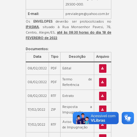
29.500-000.
E-mail:
previalegre@yahoo.com.br
Os
ENVELOPES
deverão ser protocolizados no
IPASMA
, situado à Rua Monsenhor Pavesi, 78,
Centro, Alegre/ES,
até às 08:30 horas do dia 18 de
FEVEREIRO de 2022
.
Documentos:
Data
Tipo
Descrição
Arquivo
08/02/2022
PDF
Edital
Termo de
08/02/2022
PDF
Referência
08/02/2022
RTF
Extrato
Resposta a
17/02/2022
ZIP
Impugnação
Aviso – Resultado
17/02/2022
RTF
de Impugnação