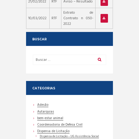
21/02/2022
RTF
Aviso – Resultado
Extrato de
10/03/2022
RTF
Contrato n 050-
2022
BUSCAR
CATEGORIAS
Adesão
Autarquias
bem-estar animal
Coordenadoria de Defesa Civil
Dispensa de Licitação
Dispensa de Licitação – UG Assistência Social