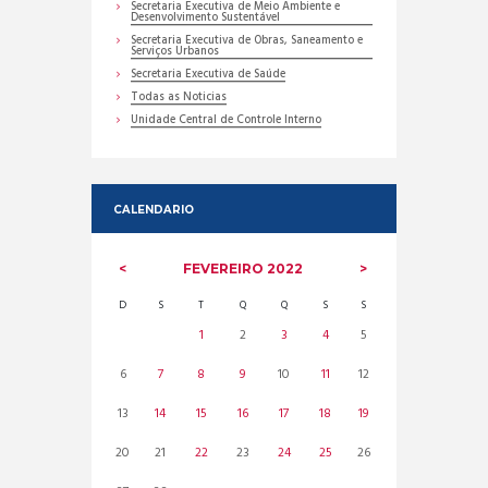
Secretaria Executiva de Meio Ambiente e
Desenvolvimento Sustentável
Secretaria Executiva de Obras, Saneamento e
Serviços Urbanos
Secretaria Executiva de Saúde
Todas as Noticias
Unidade Central de Controle Interno
CALENDARIO
FEVEREIRO
2022
D
S
T
Q
Q
S
S
1
2
3
4
5
6
7
8
9
10
11
12
13
14
15
16
17
18
19
20
21
22
23
24
25
26