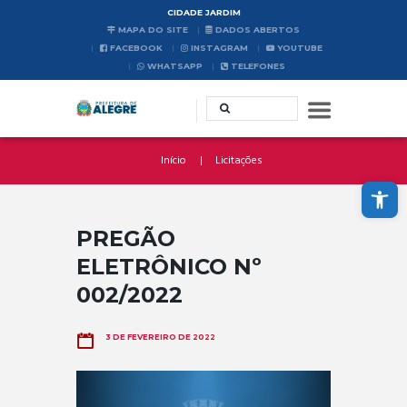
CIDADE JARDIM
MAPA DO SITE
DADOS ABERTOS
FACEBOOK
INSTAGRAM
YOUTUBE
WHATSAPP
TELEFONES
Início
Licitações
Abrir a barra de ferramentas
PREGÃO
ELETRÔNICO Nº
002/2022
3 DE FEVEREIRO DE 2022