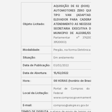
AQUISIÇÃO DE 02 (DOIS) VEÍCULOS
AUTOMOTORES ZERO QUILOMÊTRO
TIPO VAN (ADAPTADA COM
ELEVADOR PARA CADEIRANTE), EM
Objeto Licitado:
ATENDIMENTO AS NECESSIDADES DA
SECRETARIA EXECUTIVA DE SAÚDE,
MUNICIPIO DE ALEGRE/ES
(Emenda
Parlamentar nº 37620011 e nº
39120003)
Modalidade:
Pregão, na forma Eletrônica
Situação:
Em andamento
Data de Publicação:
03/02/2022
Data de Abertura:
15/02/2022
Hora :
08 HORAS (horário de Brasília)
Portal de Compras do Governo
Local da Licitação:
Federal –
www.comprasgovernamentais.gov.br.
E-mail:
compras@alegre.es.gov.br
TEMPO DE DISPUTA
: a etapa de envio de lances na