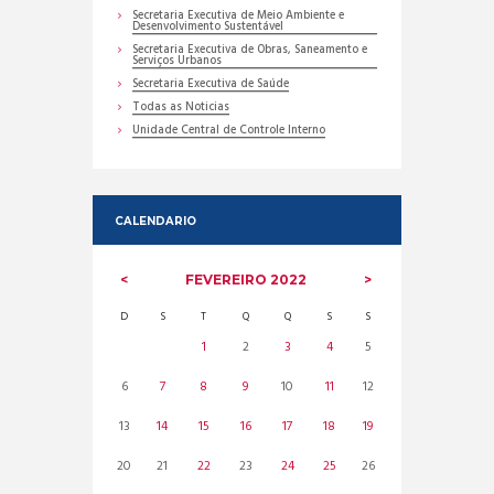
Secretaria Executiva de Meio Ambiente e
Desenvolvimento Sustentável
Secretaria Executiva de Obras, Saneamento e
Serviços Urbanos
Secretaria Executiva de Saúde
Todas as Noticias
Unidade Central de Controle Interno
CALENDARIO
FEVEREIRO
2022
D
S
T
Q
Q
S
S
1
2
3
4
5
6
7
8
9
10
11
12
13
14
15
16
17
18
19
20
21
22
23
24
25
26