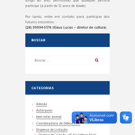
longo do ano, permitindo que qualquer pessoa
participe (a partir de 12 anos de idade).
Por tanto, entre em contato para participar dos
futuros encontros.
(28) 99994-5178
(
Klaus Lucas – diretor de cultura
)
BUSCAR
CATEGORIAS
Adesão
Autarquias
bem-estar animal
Coordenadoria de Defesa Civil
Dispensa de Licitação
Dispensa de Licitação – UG Assistência Social