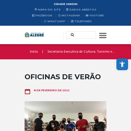
CIDADE JARDIM
MAPA DO SITE
DADOS ABERTOS
FACEBOOK
INSTAGRAM
YOUTUBE
WHATSAPP
TELEFONES
Início
Secretaria Executiva de Cultura, Turismo e...
Abrir a barra de ferramentas
OFICINAS DE VERÃO
8 DE FEVEREIRO DE 2022