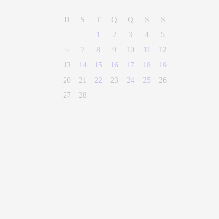
D
S
T
Q
Q
S
S
1
2
3
4
5
6
7
8
9
10
11
12
13
14
15
16
17
18
19
20
21
22
23
24
25
26
27
28
(28) 3300-0100