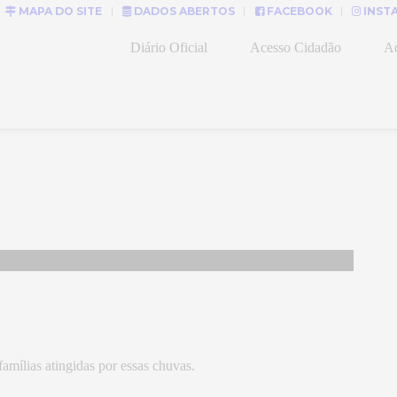
MAPA DO SITE
DADOS ABERTOS
FACEBOOK
INST
Diário Oficial
Acesso Cidadão
Ad
amílias atingidas por essas chuvas.