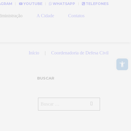
AGRAM
YOUTUBE
WHATSAPP
TELEFONES
ministração
A Cidade
Contatos
Início
Coordenadoria de Defesa Civil
Abrir a barra de ferramentas
BUSCAR