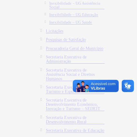
Inexibilidade – UG Assistência
Social
Inexibilidade – UG Educação
Inexibilidade – UG Saúde
Licitações
Pesquisas de Satisfação
Procuradoria Geral do Município
Secretaria Executiva de
Administração
Secretaria Executiva de
Assistência Social e Direitos
Humanos
Secretaria Executiva de Cultura,
Turismo e Esportes
Secretaria Executiva de
Desenvolvimento Econômico,
Inovação e Turismo – SEDEIT
Secretaria Executiva de
Desenvolvimento Rural
Secretaria Executiva de Educação