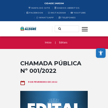
CIDADE JARDIM
MAPA DO SITE
DADOS ABERTOS
FACEBOOK
INSTAGRAM
YOUTUBE
WHATSAPP
TELEFONES
Início
Editais
Abrir a barra de ferramentas
CHAMADA PÚBLICA
Nº 001/2022
9 DE FEVEREIRO DE 2022