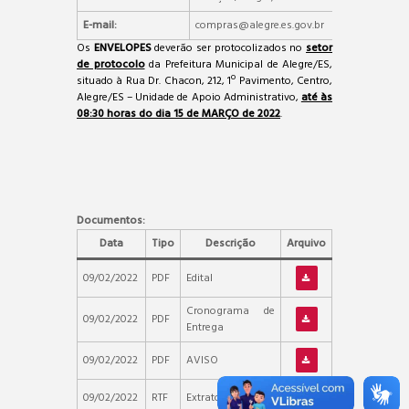
E-mail:
compras@alegre.es.gov.br
Os
ENVELOPES
deverão ser protocolizados no
setor
de protocolo
da Prefeitura Municipal de Alegre/ES,
situado à Rua Dr. Chacon, 212, 1º Pavimento, Centro,
Alegre/ES – Unidade de Apoio Administrativo,
até às
08:30 horas do dia 15 de MARÇO de 2022
.
Documentos:
Data
Tipo
Descrição
Arquivo
09/02/2022
PDF
Edital
Cronograma de
09/02/2022
PDF
Entrega
09/02/2022
PDF
AVISO
09/02/2022
RTF
Extrato