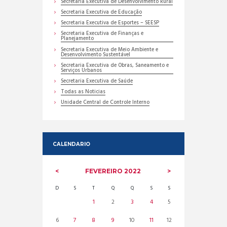
Secretaria Executiva de Desenvolvimento Rural
Secretaria Executiva de Educação
Secretaria Executiva de Esportes – SEESP
Secretaria Executiva de Finanças e
Planejamento
Secretaria Executiva de Meio Ambiente e
Desenvolvimento Sustentável
Secretaria Executiva de Obras, Saneamento e
Serviços Urbanos
Secretaria Executiva de Saúde
Todas as Noticias
Unidade Central de Controle Interno
CALENDARIO
FEVEREIRO
2022
D
S
T
Q
Q
S
S
1
2
3
4
5
6
7
8
9
10
11
12