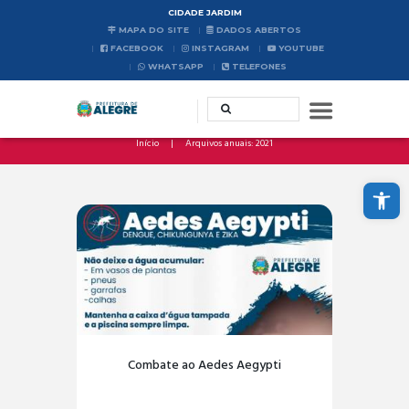
CIDADE JARDIM
MAPA DO SITE
DADOS ABERTOS
FACEBOOK
INSTAGRAM
YOUTUBE
WHATSAPP
TELEFONES
Início
Arquivos anuais: 2021
Abrir a barra de ferramentas
Combate ao Aedes Aegypti