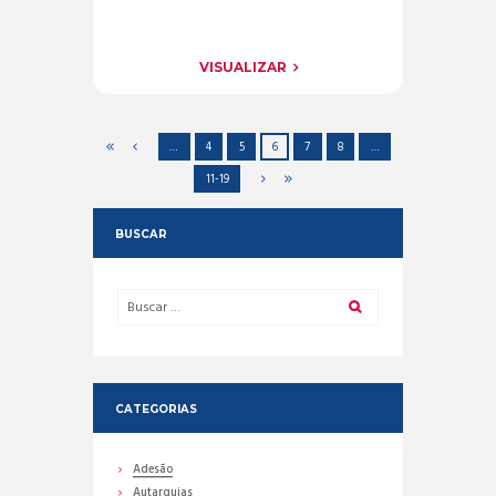
VISUALIZAR
…
4
5
6
7
8
…
11-19
BUSCAR
CATEGORIAS
Adesão
Autarquias